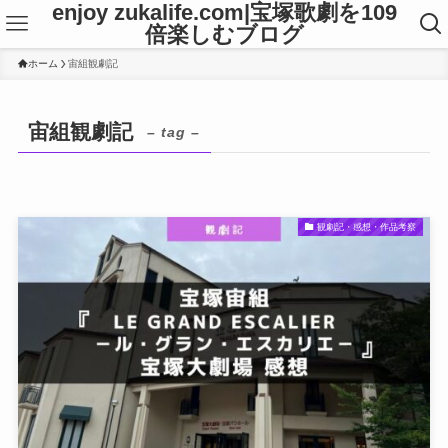
enjoy zukalife.com|宝塚歌劇を109
倍楽しむブログ
ホーム
宙組観劇記
宙組観劇記
– tag –
観劇記・感想・作品考察