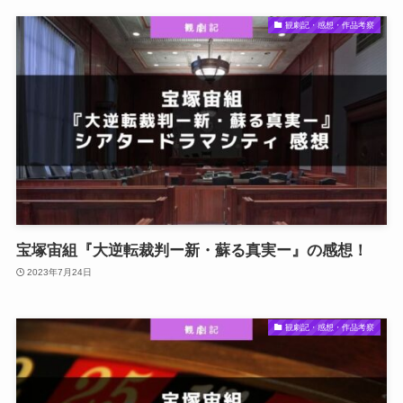
観劇記・感想・作品考察
宝塚宙組『大逆転裁判ー新・蘇る真実ー』の感想！
2023年7月24日
観劇記・感想・作品考察