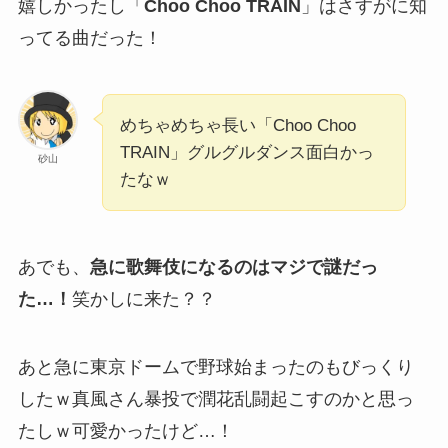
嬉しかったし「
Choo Choo TRAIN
」はさすがに知
ってる曲だった！
めちゃめちゃ長い「Choo Choo
TRAIN」グルグルダンス面白かっ
砂山
たなｗ
あでも、
急に歌舞伎になるのはマジで謎だっ
た…！
笑かしに来た？？
あと急に東京ドームで野球始まったのもびっくり
したｗ真風さん暴投で潤花乱闘起こすのかと思っ
たしｗ可愛かったけど…！