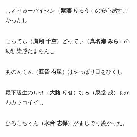
しどりゅーパイセン（
紫藤 りゅう
）の安心感すご
かったし
こってぃ（
鷹翔 千空
）どってぃ（
真名瀬 みら
）の
幼馴染感たまらんし
あのんくん（
亜音 有星
）はやっぱり目をひくし
最下級生のりせ（
大路 りせ
）なる（
泉堂 成
）もか
わカッコイイし
ひろこちゃん（
水音 志保
）がまじで可愛かった。