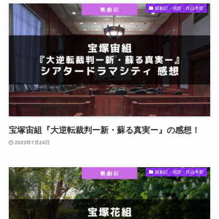
観劇記・感想・作品考察
宝塚宙組『大逆転裁判ー新・蘇る真実ー』の感想！
2023年7月24日
観劇記・感想・作品考察