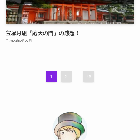
宝塚月組『応天の門』の感想！
2023年2月27日
1
2
...
26