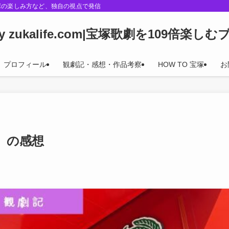
塚の楽しみ方など、独自の視点で発信
oy zukalife.com|宝塚歌劇を109倍楽し
プロフィール
観劇記・感想・作品考察
HOW TO 宝塚
お
』の感想