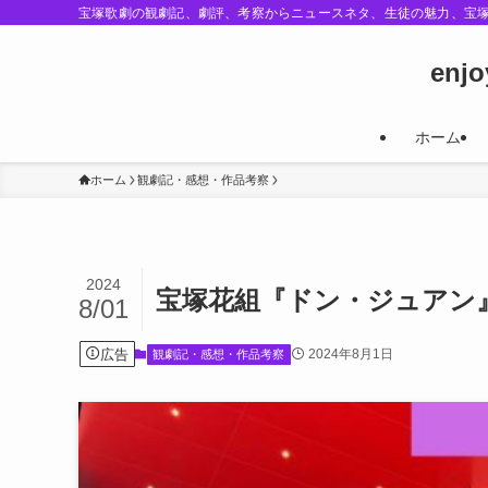
宝塚歌劇の観劇記、劇評、考察からニュースネタ、生徒の魅力、宝
enj
ホーム
ホーム
観劇記・感想・作品考察
2024
宝塚花組『ドン・ジュアン
8/01
広告
2024年8月1日
観劇記・感想・作品考察