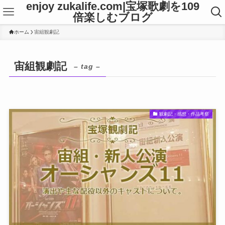
enjoy zukalife.com|宝塚歌劇を109
倍楽しむブログ
ホーム
宙組観劇記
宙組観劇記
– tag –
観劇記・感想・作品考察