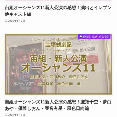
宙組オーシャンズ11新人公演の感想！演出とイレブン
他キャスト編
2019年5月9日
観劇記・感想・作品考察
宙組オーシャンズ11新人公演の感想！鷹翔千空・夢白
あや・優希しおん・亜音有星・風色日向編
2019年5月8日