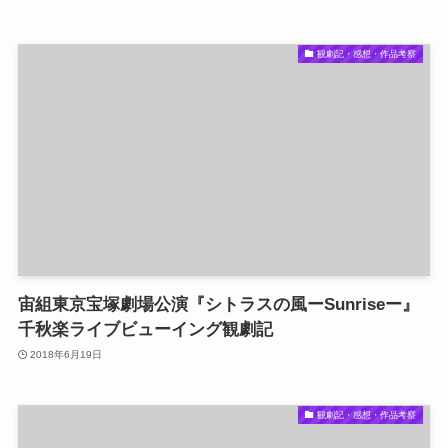
観劇記・感想・作品考察
宙組東京宝塚劇場公演『シトラスの風ーSunriseー』
千秋楽ライブビューイング観劇記
2018年6月19日
観劇記・感想・作品考察