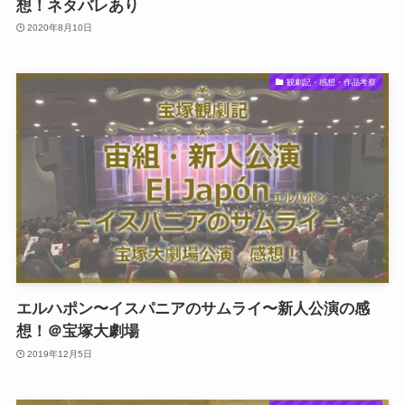
想！ネタバレあり
2020年8月10日
観劇記・感想・作品考察
エルハポン〜イスパニアのサムライ〜新人公演の感
想！＠宝塚大劇場
2019年12月5日