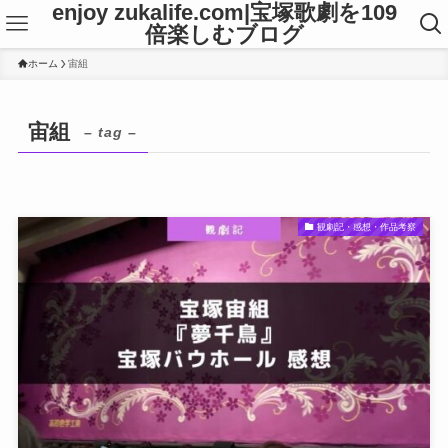
enjoy zukalife.com|宝塚歌劇を109
倍楽しむブログ
ホーム
宙組
宙組
– tag –
観劇記・感想・作品考察