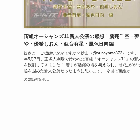
宙組オーシャンズ11新人公演の感想！鷹翔千空・夢
や・優希しおん・亜音有星・風色日向編
皆さま、ご機嫌いかがですか？砂山（@sunayama373）です。 2
年5月7日、宝塚大劇場で行われた宙組「オーシャンズ11」の新
を観劇してきました！ 若手が活躍の場を与えられ、研7生がが
脇を固めた新人公演だったように思います。 今回は宙組オ...
2019年5月8日