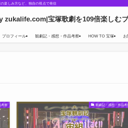
塚の楽しみ方など、独自の視点で発信
oy zukalife.com|宝塚歌劇を109倍楽し
プロフィール
観劇記・感想・作品考察
HOW TO 宝塚
お
品考察
観劇記・感想・作品考