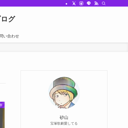
むブログ
問い合わせ
察
砂山
宝塚歌劇愛してる