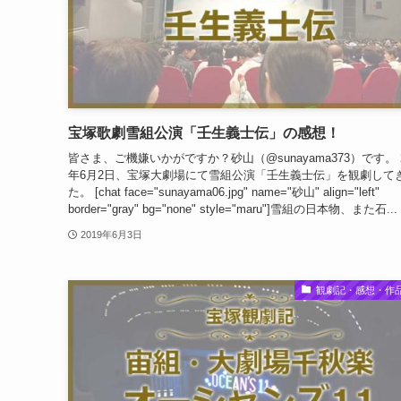
宝塚歌劇雪組公演「壬生義士伝」の感想！
皆さま、ご機嫌いかがですか？砂山（@sunayama373）です。 2
年6月2日、宝塚大劇場にて雪組公演「壬生義士伝」を観劇して
た。 [chat face="sunayama06.jpg" name="砂山" align="left"
border="gray" bg="none" style="maru"]雪組の日本物、また石...
2019年6月3日
観劇記・感想・作