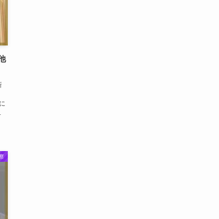
他
新
外に
.
察