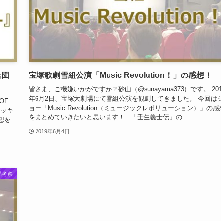
退団
宝塚歌劇雪組公演「Music Revolution！」の感想！
皆さま、ご機嫌いかがですか？砂山（@sunayama373）です。 201
年6月2日、宝塚大劇場にて雪組公演を観劇してきました。 今回は
OF
ョー「Music Revolution（ミュージックレボリューション）」の感
、ラッキ
をまとめていきたいと思います！ 「壬生義士伝」の...
想を
2019年6月4日
品考察