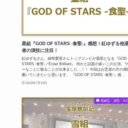
星組『GOD OF STARS -食聖-』感想！紅ゆずる他
者の演技に注目！
紅ゆずるさん、綺咲愛里さんトップコンビが退団となる『GOD 
STARS -食聖-／Éclair Brilliant』 何かと話題の多いこの公演
ーなことに観ることが出来ました…！！ 今回はお芝居の方の感
書いていきたいと思います。 『GOD OF STARS -食聖-』感...
2019年7月15日
観劇記・感想・作