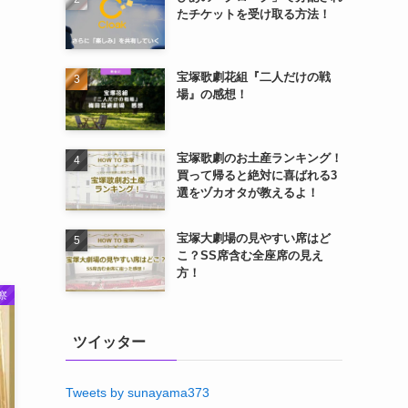
たチケットを受け取る方法！
宝塚歌劇花組『二人だけの戦
場』の感想！
宝塚歌劇のお土産ランキング！
買って帰ると絶対に喜ばれる3
選をヅカオタが教えるよ！
宝塚大劇場の見やすい席はど
こ？SS席含む全座席の見え
方！
察
ツイッター
Tweets by sunayama373