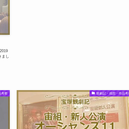
019
きまし
品考察
観劇記・感想・作品考