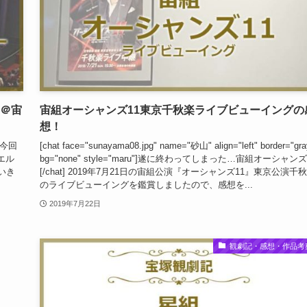
！＠宙
宙組オーシャンズ11東京千秋楽ライブビューイングの
想！
 今回
[chat face="sunayama08.jpg" name="砂山" align="left" border="gra
（エル
bg="none" style="maru"]遂に終わってしまった…宙組オーシャン
いき
[/chat] 2019年7月21日の宙組公演『オーシャンズ11』東京公演千
のライブビューイングを鑑賞しましたので、感想を...
2019年7月22日
観劇記・感想・作品考