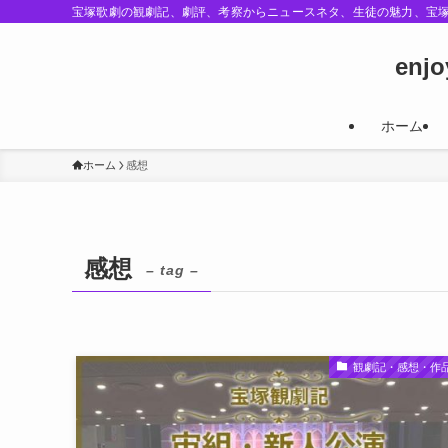
宝塚歌劇の観劇記、劇評、考察からニュースネタ、生徒の魅力、宝
enj
ホーム
ホーム
感想
感想
– tag –
観劇記・感想・作