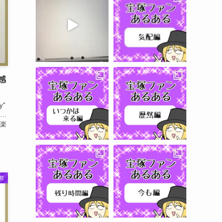
感
y"
ズ…
秋楽
察