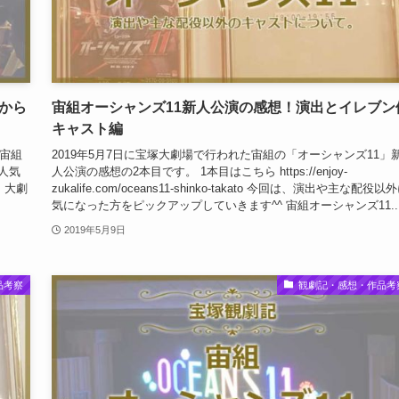
から
宙組オーシャンズ11新人公演の感想！演出とイレブン
キャスト編
 宙組
2019年5月7日に宝塚大劇場で行われた宙組の「オーシャンズ11」
人気
人公演の感想の2本目です。 1本目はこちら https://enjoy-
、大劇
zukalife.com/oceans11-shinko-takato 今回は、演出や主な配役以
気になった方をピックアップしていきます^^ 宙組オーシャンズ11..
2019年5月9日
品考察
観劇記・感想・作品考