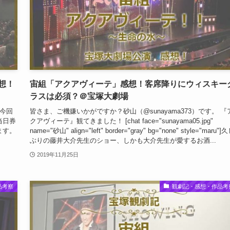
想！
宙組「アクアヴィーテ」感想！客席降りにウィスキー
ラスは必須？＠宝塚大劇場
 今回
皆さま、ご機嫌いかがですか？砂山（@sunayama373）です。 『
当日券
クアヴィーテ』観てきました！ [chat face="sunayama05.jpg"
ます。
name="砂山" align="left" border="gray" bg="none" style="maru"]
ぶりの藤井大介先生のショー、しかも大介先生が愛するお酒...
2019年11月25日
品考察
観劇記・感想・作品考