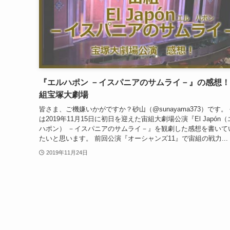
『エルハポン －イスパニアのサムライ－』の感想
組宝塚大劇場
皆さま、ご機嫌いかがですか？砂山（@sunayama373）です。
は2019年11月15日に初日を迎えた宙組大劇場公演『El Japón
ハポン） －イスパニアのサムライ－』を観劇した感想を書いて
たいと思います。 前回公演『オーシャンズ11』で宙組の戦力...
2019年11月24日