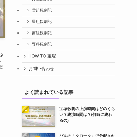
雪組観劇記
星組観劇記
宙組観劇記
専科観劇記
9
HOW TO 宝塚
シ
想
お問い合わせ
よく読まれている記事
宝塚歌劇の上演時間はどのくら
い？終演時間は？(何時に終わ
るの)
ぴあの「クローク」で分配され