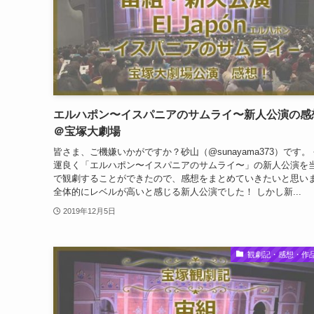
エルハポン〜イスパニアのサムライ〜新人公演の感
＠宝塚大劇場
皆さま、ご機嫌いかがですか？砂山（@sunayama373）です。
運良く「エルハポン〜イスパニアのサムライ〜」の新人公演を
で観劇することができたので、感想をまとめていきたいと思い
全体的にレベルが高いと感じる新人公演でした！ しかし新...
2019年12月5日
観劇記・感想・作