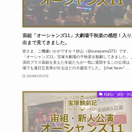
宙組「オーシャンズ11」大劇場千秋楽の感想！入り
出まで見てきました。
皆さま、ご機嫌いかがですか？砂山（@sunayama373）です。
「オーシャンズ11」宝塚大劇場の千秋楽を観劇してきました。 
演目プラス宙組を支えた生徒たちが一気に退団するこの公演は
場でも連日立見券が出るほどの大盛況でした。 [chat face="...
2019年5月27日
観劇記・感想・作