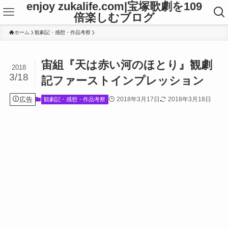
enjoy zukalife.com|宝塚歌劇を109
倍楽しむブログ
ホーム
観劇記・感想・作品考察
宙組『天は赤い河のほとり』観劇
2018
3/18
記ファーストインプレッション
広告
2018年3月17日
2018年3月18日
観劇記・感想・作品考察