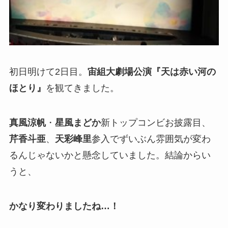
初日明けて2日目。
宙組大劇場公演『天は赤い河の
ほとり』
を観てきました。
真風涼帆
・
星風まどか
新トップコンビお披露目、
芹香斗亜
、
天彩峰里
参入でずいぶん雰囲気が変わ
るんじゃないかと懸念していました。結論からい
うと、
かなり変わりましたね…！