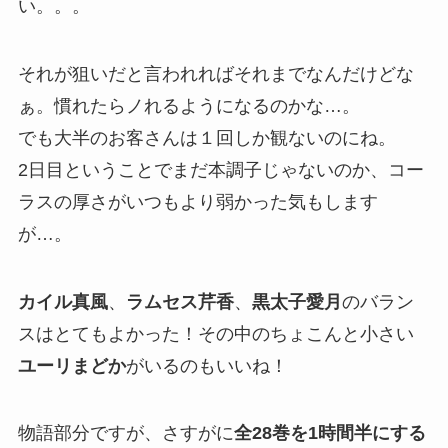
い。。。
それが狙いだと言われればそれまでなんだけどな
ぁ。慣れたらノれるようになるのかな…。
でも
大半のお客さんは１回しか観ないのにね。
2日目ということでまだ本調子じゃないのか、コー
ラスの厚さがいつもより弱かった気もします
が…。
カイル真風
、
ラムセス芹香
、
黒太子愛月
のバラン
スはとてもよかった！その中のちょこんと小さい
ユーリまどか
がいるのもいいね！
物語部分ですが、さすがに
全28巻を1時間半にする