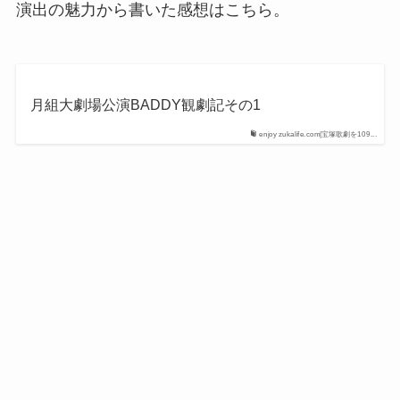
演出の魅力から書いた感想はこちら。
月組大劇場公演BADDY観劇記その1
enjoy zukalife.com|宝塚歌劇を109...