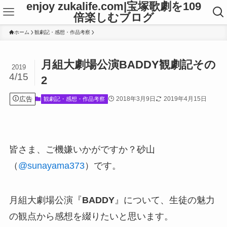
enjoy zukalife.com|宝塚歌劇を109
倍楽しむブログ
ホーム
観劇記・感想・作品考察
月組大劇場公演BADDY観劇記その
2019
4/15
2
広告
2018年3月9日
2019年4月15日
観劇記・感想・作品考察
皆さま、ご機嫌いかがですか？砂山
（
@sunayama373
）です。
月組大劇場公演『
BADDY
』について、生徒の魅力
の観点から感想を綴りたいと思います。