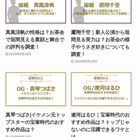
真風涼帆の性格は？お茶会
鷹翔千空｜新人公演から垣
で垣間見える素顔と舞台で
間見る実力は？お茶会の様
の評判を調査！
子やうさぎ好きについても
調査！
2019年8月14日
2019年8月13日
真琴つばさ|イケメン元トッ
遼河はるひ｜宝塚時代のお
プスターの宝塚時代のおす
すすめ作品は？トップじゃ
すめ作品は？
ないのに活躍できるワケと
は…。
2019年8月10日