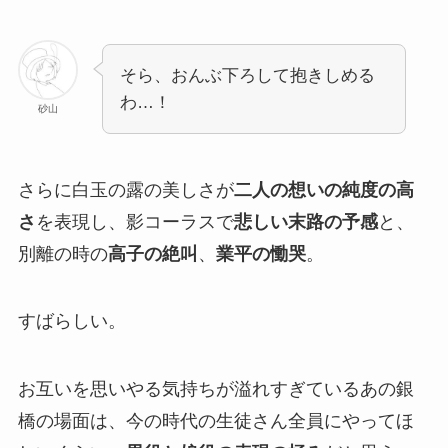
そら、おんぶ下ろして抱きしめる
わ…！
砂山
さらに白玉の露の美しさが
二人の想いの純度の高
さ
を表現し、影コーラスで
悲しい末路の予感
と、
別離の時の
高子の絶叫
、
業平の慟哭
。
すばらしい。
お互いを思いやる気持ちが溢れすぎているあの銀
橋の場面は、今の時代の生徒さん全員にやってほ