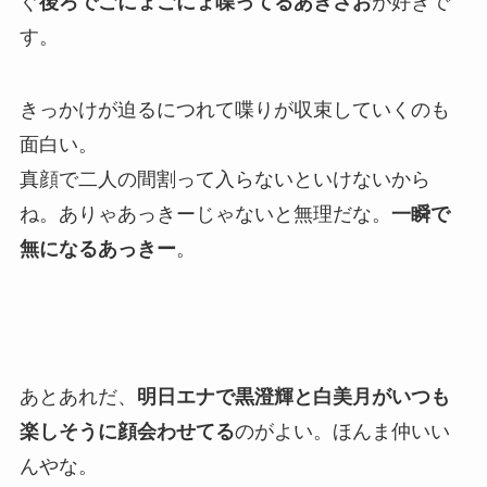
ぐ
後ろでごにょごにょ喋ってるあきさお
が好きで
す。
きっかけが迫るにつれて喋りが収束していくのも
面白い。
真顔で二人の間割って入らないといけないから
ね。ありゃあっきーじゃないと無理だな。
一瞬で
無になるあっきー
。
あとあれだ、
明日エナで
黒澄輝
と
白美月
がいつも
楽しそうに顔会わせてる
のがよい。ほんま仲いい
んやな。