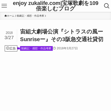
enjoy zukalife.com|宝塚歌劇を109
倍楽しむブログ
ホーム
観劇記・感想・作品考察
宙組大劇場公演『シトラスの風ー
2018
3/27
Sunriseー』その3阪急交通社貸切
広告
2018年3月27日
観劇記・感想・作品考察