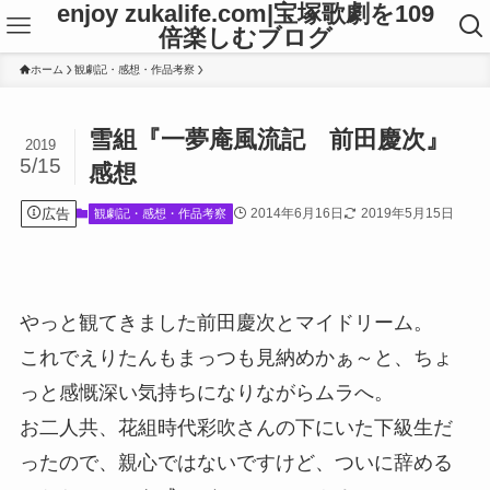
enjoy zukalife.com|宝塚歌劇を109
倍楽しむブログ
ホーム
観劇記・感想・作品考察
雪組『一夢庵風流記 前田慶次』
2019
5/15
感想
広告
2014年6月16日
2019年5月15日
観劇記・感想・作品考察
やっと観てきました前田慶次とマイドリーム。
これでえりたんもまっつも見納めかぁ～と、ちょ
っと感慨深い気持ちになりながらムラへ。
お二人共、花組時代彩吹さんの下にいた下級生だ
ったので、親心ではないですけど、ついに辞める