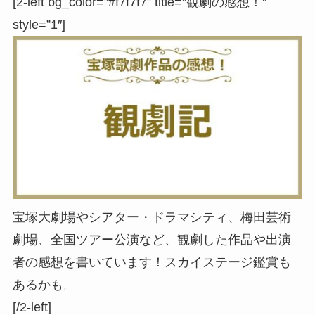
[2-left bg_color=”#f7f7f7″ title=”観劇の感想！”
style=”1″]
宝塚大劇場やシアター・ドラマシティ、梅田芸術
劇場、全国ツアー公演など、観劇した作品や出演
者の感想を書いています！スカイステージ鑑賞も
あるかも。
[/2-left]