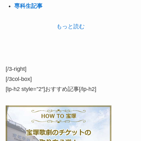
専科生記事
もっと読む
[/3-right]
[/3col-box]
[lp-h2 style=”2″]おすすめ記事[/lp-h2]