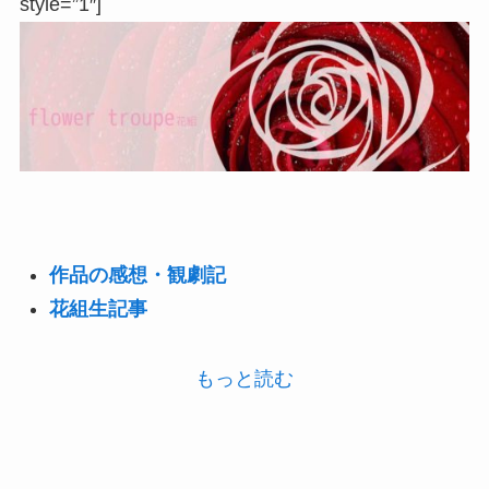
style=”1″]
作品の感想・観劇記
花組生記事
もっと読む