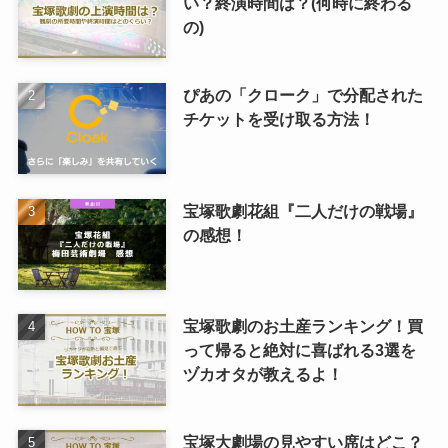
い？終演時間は？(何時に終わる
の)
ぴあの「クローク」で分配された
チケットを受け取る方法！
宝塚歌劇花組『二人だけの戦場』
の感想！
宝塚歌劇のお土産ランキング！買
って帰ると絶対に喜ばれる3選を
ヅカオタが教えるよ！
宝塚大劇場の見やすい席はどこ？