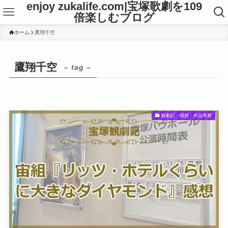
enjoy zukalife.com|宝塚歌劇を109
倍楽しむブログ
ホーム
鷹翔千空
鷹翔千空
– tag –
観劇記・感想・作品考察