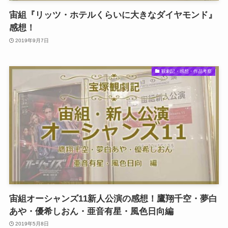
宙組『リッツ・ホテルくらいに大きなダイヤモンド』
感想！
2019年9月7日
観劇記・感想・作品考察
宙組オーシャンズ11新人公演の感想！鷹翔千空・夢白
あや・優希しおん・亜音有星・風色日向編
2019年5月8日