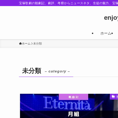
宝塚歌劇の観劇記、劇評、考察からニュースネタ、生徒の魅力、宝
enj
ホーム
ホーム
未分類
未分類
– category –