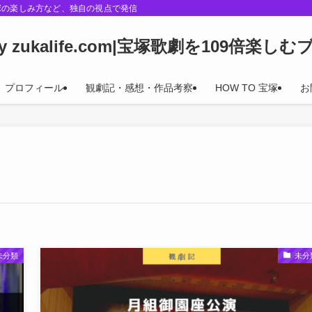
塚の楽しみ方など、独自の視点で発信
oy zukalife.com|宝塚歌劇を109倍楽し
プロフィール
観劇記・感想・作品考察
HOW TO 宝塚
お
未分類
未分