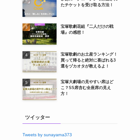
たチケットを受け取る方法！
宝塚歌劇花組『二人だけの戦
場』の感想！
宝塚歌劇のお土産ランキング！
買って帰ると絶対に喜ばれる3
選をヅカオタが教えるよ！
宝塚大劇場の見やすい席はど
こ？SS席含む全座席の見え
方！
ツイッター
Tweets by sunayama373