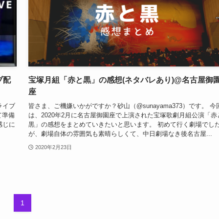
イブ配
宝塚月組「赤と黒」の感想(ネタバレあり)@名古屋御
座
』ライブ
皆さま、ご機嫌いかがですか？砂山（@sunayama373）です。 今
て準備
は、2020年2月に名古屋御園座で上演された宝塚歌劇月組公演「赤
感じに
黒」の感想をまとめていきたいと思います。 初めて行く劇場でし
が、劇場自体の雰囲気も素晴らしくて、中日劇場なき後名古屋...
2020年2月23日
1