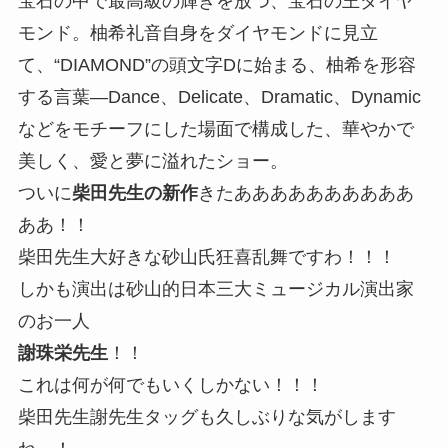
宝石の中で最高級の輝きを放つ、宝石の王ダイヤ
モンド。柚希礼音自身をダイヤモンドに見立
て、“DIAMOND”の頭文字Dに始まる、柚希を形容
する言葉―Dance、Delicate、Dramatic、Dynamic
などをモチーフにした場面で構成した、華やかで
美しく、愛と夢に溢れたショー。
ついに
柴田先生の新作
きたああああああああああ
ああ！！
柴田先生大好きな砂山氏狂喜乱舞ですわ！！！
しかも演出は砂山的日本三大ミュージカル演出家
のお一人
謝珠栄先生
！！
これは何が何でもいくしかない！！！
柴田先生謝先生タッグも久しぶりな気がします