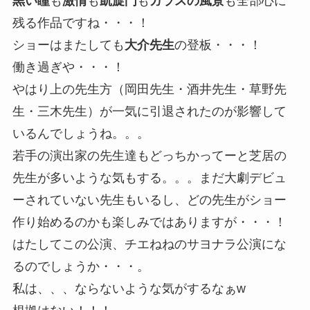
黒い瞳
も
激情
も
凱旋門
も
ガラスの風景
も全部心に
残る作品ですね・・・！
ショーはまたしても
大介先生
の登板・・・！
働き過ぎや・・・！
やはり上の先生方（岡田先生・酒井先生・草野先
生・三木先生）が一気に引退されたのが影響して
いるんでしょうね。。。
若手の演出家の先生達もどっちかってーと芝居の
先生が多いような気もする。。。まだ大劇デビュ
ーされていない先生もいるし、どの先生がショー
作り始めるのかも楽しみではありますが・・・！
はたしてこの公演、チエねねのサヨナラ公演にな
るのでしょうか・・・。
私は、、、ならないような気がするなぁw