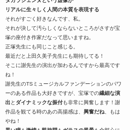
タカラジェンヌという虚像が
リアルに生々しく人間の本質を表現する
それがすごく好きなんです、私。
それが決して汚らしくならないところがさすが宝
塚の座付き作家だなって思いますね。
正塚先生にも同じこと感じる。
最近だと上田久美子先生にも期待してる！
そこに謝先生の演出が加わるんですから最高です
ね！
謝先生のTSミュージカルファンデーションのパワ
ーのある作品も大好きですが、宝塚での
繊細な演
出
と
ダイナミックな振付
も非常に興奮します！謝
作品を観てる時のあの高揚感は、
興奮だね
、もは
やね！