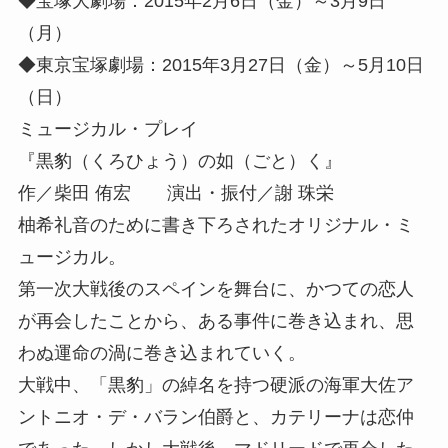
◆宝塚大劇場：2015年2月6日（金）～3月9日
（月）
◆東京宝塚劇場：2015年3月27日（金）～5月10日
（日）
ミュージカル・プレイ
『黒豹（くろひょう）の如（ごと）く』
作／柴田 侑宏 演出・振付／謝 珠栄
柚希礼音のために書き下ろされたオリジナル・ミ
ュージカル。
第一次大戦後のスペインを舞台に、かつての恋人
が再会したことから、ある事件に巻き込まれ、思
わぬ運命の渦に巻き込まれていく。
大戦中、「黒豹」の綽名を持つ硬派の海軍大佐ア
ントニオ・デ・バラン伯爵と、カテリーナは恋仲