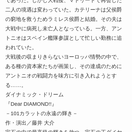
であった。しかし大戦後、マドリードで再会した
二人の境遇は変わっていた。カテリーナは父侯爵
の窮地を救うためラミレス侯爵と結婚。その夫は
大戦中に病死し未亡人となっている。一方、アン
トニオはスペイン艦隊参謀として忙しい勤務に追
われていた。
大戦後の収まりきらないヨーロッパ情勢の中で、
ある種の資本家たちが画策し、その達成のために
アントニオの戦闘力を味方に引き入れようとす
る……。
ダイナミック・ドリーム
『Dear DIAMOND!!』
－101カラットの永遠の輝き－
作・演出／藤井 大介