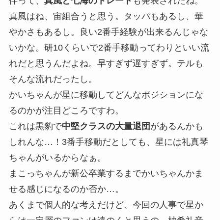
伴って、
真風と七海のトレード
も発表されたね。
真風はね、宙組合うと思う。タッパもあるし、華
やかさもあるし。良い2番手経験が出来るんじゃな
いかな。研10くらいで2番手移動ってわりといい流
れだと思うんだよね。早すぎず遅すぎず。テルも
そんな流れだったし。
かいちゃんが星に移動してどんなポジションにな
るのかが注目どころですわ。
これは黒豹で
中堅クラスの大量退団
があるんかも
しれんな…！3番手移動だとしても、星には礼真琴
ちゃんがいるからなぁ。
まこっちゃんが新公卒業するまでかいちゃんかま
せる感じになるのか否か…。
あくまで個人的な考えだけど、今回の人事で星か