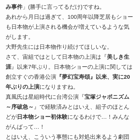
み事件
」(勝手に言ってるだけ)ですね。
あれから月日は過ぎて、100周年以降芝居もショー
も日本物が上演される機会が増えているような気
がします。
大野先生には日本物作り続けてほしいな。
さて、宙組ではとして日本物の上演は『
美しき生
涯
』以来7年ぶり。日本物ショーの上演に関しては
創立すぐの香港公演
『夢幻宝寿頌』以来、実に20
年ぶりの上演
になりますね。
真風氏は星組時代に台湾公演『
宝塚ジャポニズム
～序破急～
』で経験済みとはいえ、組子のほとん
どが
日本物ショー初体験
になるわけで…！みんな
がんばって…！
とはいえ、こういう事態にも対処出来るよう劇団