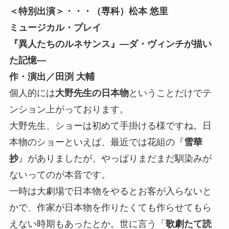
＜特別出演＞・・・（専科）松本 悠里
ミュージカル・プレイ
『異人たちのルネサンス』—ダ・ヴィンチが描い
た記憶—
作・演出／田渕 大輔
個人的には
大野先生の日本物
ということだけでテ
ンション上がっております。
大野先生、ショーは初めて手掛ける様ですね。日
本物のショーといえば、最近では花組の『
雪華
抄
』がありましたが、やっぱりまだまだ馴染みが
ないってのが本音です。
一時は大劇場で日本物をやるとお客が入らないと
かで、作家が日本物を作りたくても作らせてもら
えない時期もあったとか。世に言う「
歌劇たて読