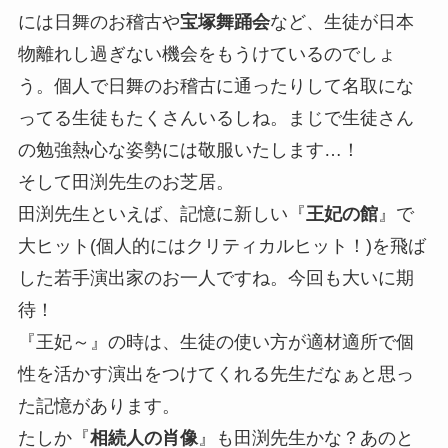
には日舞のお稽古や
宝塚舞踊会
など、生徒が日本
物離れし過ぎない機会をもうけているのでしょ
う。個人で日舞のお稽古に通ったりして名取にな
ってる生徒もたくさんいるしね。まじで生徒さん
の勉強熱心な姿勢には敬服いたします…！
そして田渕先生のお芝居。
田渕先生といえば、記憶に新しい『
王妃の館
』で
大ヒット(個人的にはクリティカルヒット！)を飛ば
した若手演出家のお一人ですね。今回も大いに期
待！
『王妃～』の時は、生徒の使い方が適材適所で個
性を活かす演出をつけてくれる先生だなぁと思っ
た記憶があります。
たしか『
相続人の肖像
』も田渕先生かな？あのと