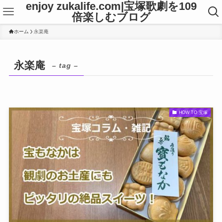
enjoy zukalife.com|宝塚歌劇を109
倍楽しむブログ
ホーム
永楽庵
永楽庵
– tag –
HOW TO 宝塚