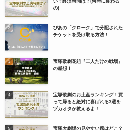
い？終演時間は？(何時に終わる
の)
ぴあの「クローク」で分配された
チケットを受け取る方法！
宝塚歌劇花組『二人だけの戦場』
の感想！
宝塚歌劇のお土産ランキング！買
って帰ると絶対に喜ばれる3選を
ヅカオタが教えるよ！
宝塚大劇場の見やすい席はどこ？