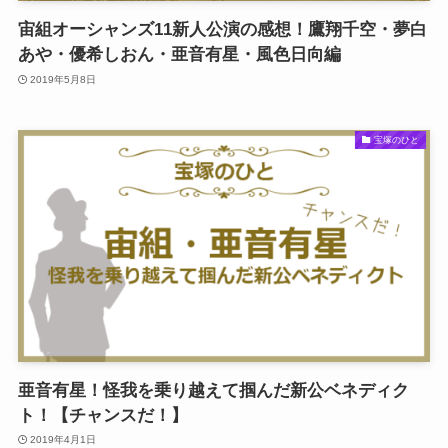
宙組オーシャンズ11新人公演の感想！鷹翔千空・夢白
あや・優希しおん・亜音有星・風色日向編
2019年5月8日
宝塚のひと
亜音有星！怪我を乗り越えて掴んだ新公ベネディク
ト！【チャンスだ！】
2019年4月1日