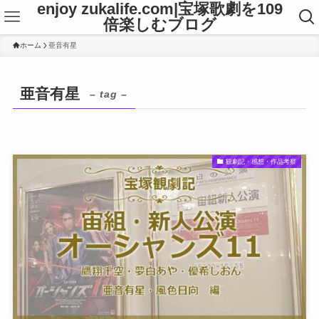
enjoy zukalife.com|宝塚歌劇を109
倍楽しむブログ
ホーム
亜音有星
亜音有星
– tag –
観劇記・感想・作品考察