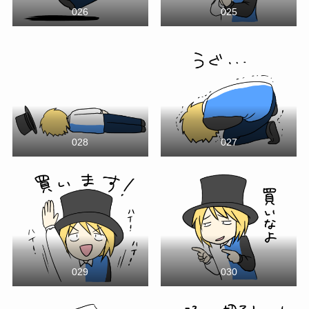
026
025
028
027
029
030