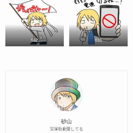
032
031
砂山
宝塚歌劇愛してる