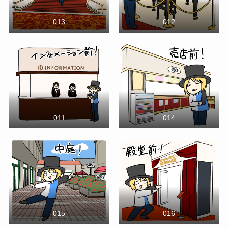
013
012
011
014
015
016