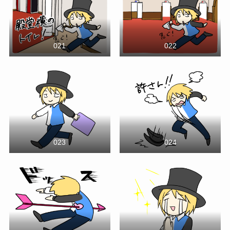
021
022
023
024