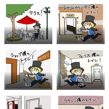
017
019
018
020