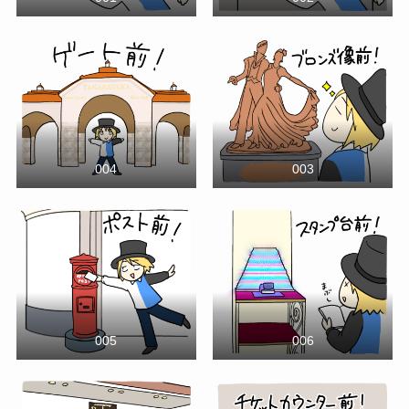
004
003
005
006