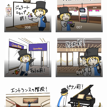
008
007
009
010