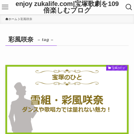
enjoy zukalife.com|宝塚歌劇を109
倍楽しむブログ
ホーム
彩風咲奈
彩風咲奈
– tag –
宝塚のひと